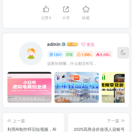
点赞
8
分享
收藏
admin
关注
1341
0
1.3W+
9.4W+
这家伙很懒，什么都没有写...
小红书虚拟电商创业课，系统拆解选品-内容-流量-变现，实现零成本变现
快手年轻品起号2.0：养号选品，剪辑封面，投流技巧，从0到爆单全流程
上一篇
下一篇
利用AI制作怀旧短视频，AI
2025高商业价值强人设账号