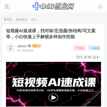
首页
创业项目
正文
短视频AI速成课，找对标/定选题/拆结构/写文案
等，小白快速上手解锁多样创作技能
admin
关注
私信
8个月前发布
0
69
8