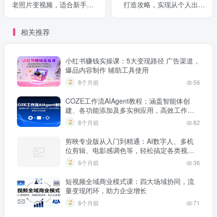
老照片变视频，适合新手小
打造攻略，实现从个人出镜
白，一单50
到商业成交的转化
相关推荐
小红书赚钱实操课：5大变现路径 广告渠道，
爆品内容制作 辅助工具使用
8个月前
56
COZE工作流AIAgent教程：涵盖智能体创
建、各功能添加及多实例应用，高效工作流
搭建
8个月前
82
剪映专业版从入门到精通：AI数字人、多机
位剪辑、电影感调色等，轻松搞定各类视频
创作
6个月前
36
短视频全域商业模式课：四大场域协同，流
量变现闭环，助力企业增长
8个月前
71