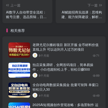
上一篇
下一篇
AI数字人自动带货全流程：
AI赋能招商实战课：思维构
账号注册、选品剪辑，日更
建、能力矩阵建设，解析全
10条作品自动化变现
流程秘籍与工作流搭建
相关推荐
老牌尤尼尔搬砖项目 新区开服 金币材料价值
直线上升 可以达到月入过万的项目
8个月前
71
拍店采集调研，全网首码项目，简单易操
作， 小白也能轻松上手，轻松日赚500
8个月前
89
全自动电商数据采集掘金 批量可矩阵 单窗口
轻松日入30
4个月前
49
2025AI短视频创作变现攻略：多场景制作 运