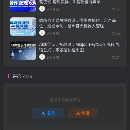
营变现 剪映实操，0 基础也能爆单
8个月前
67
教练咨询师AI提效课：懂硬件操作，定产品
位，造提示词，借AI聊天机器人变现
8个月前
75
AI珠宝设计实战课：Midjourney/SD全流程 咒
语公式，零基础快速出图
8个月前
61
评论
抢沙发
请登录后发表评论
登录
注册