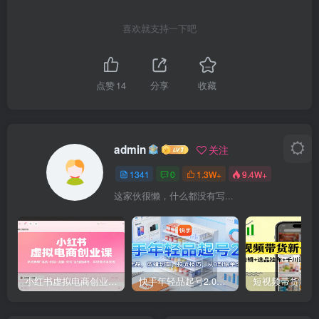
喜欢就支持一下吧
点赞
14
分享
收藏
admin
关注
1341
0
1.3W+
9.4W+
这家伙很懒，什么都没有写...
小红书虚拟电商创业课，系统拆解选品-内容-流量-变现，实现零成本变现
快手年轻品起号2.0：养号选品，剪辑封面，投流技巧，从0到爆单全流程