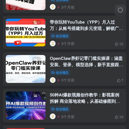
3个月前
9
带你玩转YouTube（YPP）月入过
1
万：从账号搭建到多元变现，解锁广告
分成与精准流量密码
创业项目
3个月前
12
OpenClaw养虾记零门槛实操课：涵盖
1
安装、登录、模型选择，新手直接跟着
练（更新）
创业项目
3个月前
7
50种AI爆款视频创作教学：影视案例
1
拆解 商业落地攻略，从基础修图到创
意创作全掌握
创业项目
3个月前
10