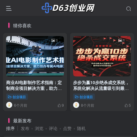
猜你喜欢
1
1
商业AI电影制作艺术指南：定
步步为赢10步绝杀成交系统，
制商业项目解决方案，助力创
系统化解决从流量吸引到最终
办专属AI电影工作室
成交的完整链路
创业项目
创业项目
6个月前
8个月前
9
5
最新发布
排序
发布
浏览
评论
点赞
随机