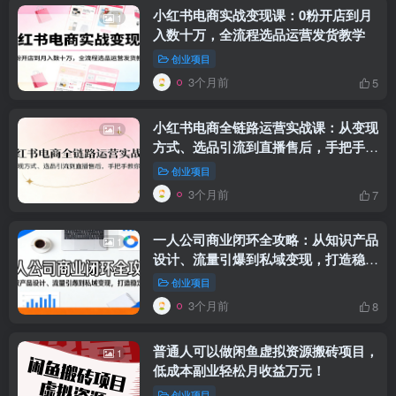
小红书电商实战变现课：0粉开店到月
1
入数十万，全流程选品运营发货教学
创业项目
3个月前
5
小红书电商全链路运营实战课：从变现
1
方式、选品引流到直播售后，手把手教
你出单
创业项目
3个月前
7
一人公司商业闭环全攻略：从知识产品
1
设计、流量引爆到私域变现，打造稳定
收入
创业项目
3个月前
8
普通人可以做闲鱼虚拟资源搬砖项目，
1
低成本副业轻松月收益万元！
创业项目