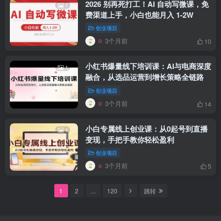
2026 别再死打工！AI 自动写微课，免
1
费渠道上手，小白也能月入 1-2W
创业项目
3个月前
10
小红书爆量线下培训课：AI与电商深度
1
融合，从选品运营到增长策略全链路
创业项目
3个月前
14
小白专属线上创业课：从0起号到直播
1
变现，手把手教你轻松盈利
创业项目
3个月前
5
1
2
…
120
跳转