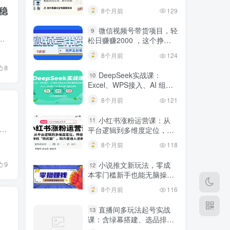
建行业专属智能体
稳
8个月前
129
微信视频号带货项目，轻
9
制收入的人群打造。课程从心法到实操，全方位拆解知识付费产品设计、最小可行性产品落地、科学定价策略，再到流量引爆、公...
松日赚赚2000 ，这个挣钱
入口很多伙伴都在闷声发财
8个月前
124
8
DeepSeek实战课：
10
Excel、WPS接入、AI 组合
工具与小红书批量做笔记技
8个月前
121
巧
小红书涨粉运营课：从
11
闲鱼虚拟资源搬砖项目，低成本副业轻松月收益万元！ 今天就把这个零成本的闲鱼虚拟项目玩法，分享给大家，跟着做你也能快速上手。 一提到闲鱼赚钱，大家第一反应可能就是倒卖二手产...
平台逻辑到多维度定位，传
授挣钱 “核武器”，助力普通
8个月前
118
人逆袭
9
小说推文新玩法，零成
12
本零门槛新手也能无脑操
作，轻松月收入5000
8个月前
116
直播间多玩法起号实战
13
课：含绿幕搭建、选品排
品，自然流/微付费起号及违