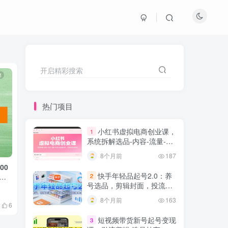
开启精彩搜索
1
1
热门项目
小红书虚拟电商创业课，
1
系统拆解选品-内容-流量-变
现，实现零成本变现
8个月前
187
00
公众号付费文章：国家看好的机会，四
抖音同城IP起
快手年轻品起号2.0：养
2
大重点消费人群的新生意，解读供给策
层心法，各阶段
号选品，剪辑封面，投流技
略
规划表
创业项目
创业项目
巧，从0到爆单全流程
8个月前
163
6个月前
8个月前
6
0
60
7
短视频带货新号起号变现
3