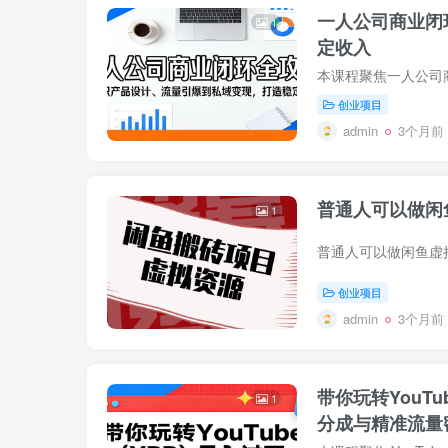
一人公司商业闭
1
定收入
创业项目
admin
3个月前
普通人可以做闲
1
创业项目
admin
3个月前
带你玩转YouT
1
分成与精准流量