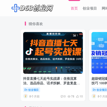
首页
创业项目
网
猜你喜欢
1
抖音直播七天起号实战课：含推流算
超级销冠
法、选品排品、话术拆解、罗盘复盘（8
技巧 10
月）
绩翻倍！
创业项目
创业项
8个月前
8个月
0
78
10