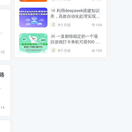
巧
利用deepseek搭建知识
19
库，高效自动化处理实现十
倍成长！
8个月前
104
久。 不用找客户、不用自己写，AI 全自动做微课，效率拉满。 我们提供接单渠道，不用你拓客，一台电脑就能干。 新手 0 基础也能上手，下班...
一直都很稳定的一个项
20
目游戏打卡单机可搭500 ，
新手小白轻松上手
8个月前
104
10
路
词与知识库实战，深入拆解小红书电商选品策略、产品迭代...
14