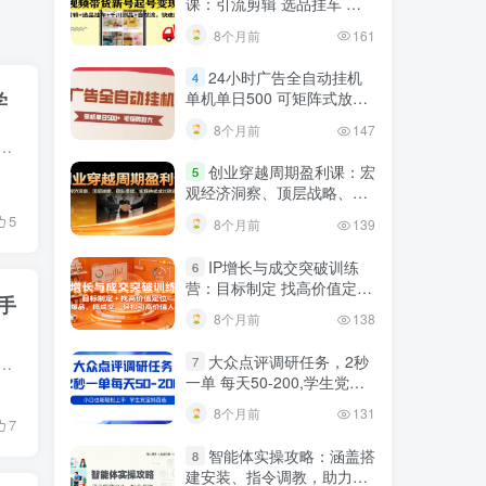
课：引流剪辑 选品挂车 千
川测品 自然流，快速起量
8个月前
161
24小时广告全自动挂机
4
单机单日500 可矩阵式放大
学
无需人工看守 新手小白轻松
8个月前
147
玩转
现体系，以真实 3 个月 37 万案例为核心，拆解平台逻辑、开店流程、选品方法、笔记创作、流量运营、私域引流及售后全流程。课程包含 0 粉开店、多平台选品...
创业穿越周期盈利课：宏
5
观经济洞察、顶层战略、团
队搭建，实现持续成长稳定
5
8个月前
139
变现
IP增长与成交突破训练
6
营：目标制定 找高价值定
手
位，做爆品、搞成交，轻松
8个月前
138
引高价值人脉
大众点评调研任务，2秒
7
析平台优势与 3 种变现方式入手，全方位覆盖养号涨粉、爆品打造、选品测款、素材混剪、直播运营、私域引流、售后处理等核心内容。课程包含灰豚数据使...
一单 每天50-200,学生党宝
妈首选
8个月前
131
7
智能体实操攻略：涵盖搭
8
建安装、指令调教，助力搭