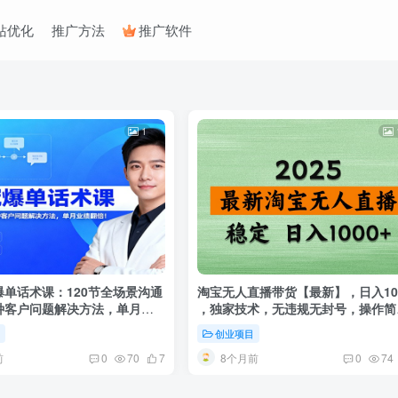
站优化
推广方法
推广软件
1
爆单话术课：120节全场景沟通
淘宝无人直播带货【最新】，日入10
0种客户问题解决方法，单月业
，独家技术，无违规无封号，操作简
单，长期稳定
目
创业项目
前
8个月前
0
70
7
0
74