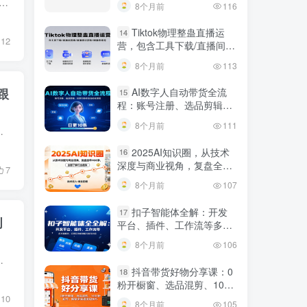
YPP）平台月入过万实操技巧，从基础认知到高阶变现全链路覆盖。课程涵盖平台优势与定位、账号搭建及环境构架、爆款内容选题与脚本制作、画面剪辑实操等基础内容，重点讲解 ...
8个月前
116
规调整技巧
Tiktok物理整蛊直播运
14
12
营，包含工具下载/直播间搭
建/直播素材获取/跟播思路
8个月前
113
等
AI数字人自动带货全流
跟
15
程：账号注册、选品剪辑，
日更10条作品自动化变现
8个月前
111
。课程从基础入手，依次拆解OpenClaw的核心认知、安装步骤、启航...
2025AI知识圈，从技术
16
深度与商业视角，复盘全年
7
AI大事，全面了解行业趋势
8个月前
107
扣子智能体全解：开发
17
创
平台、插件、工作流等多方
面概念、应用及功能讲解与
8个月前
106
发布内容
础的水印去除、画质修复、老照片翻新，到中高阶的影视特效、动态壁纸、...
抖音带货好物分享课：0
18
粉开橱窗、选品混剪、1000
粉起号，解锁多渠道变现技
10
8个月前
105