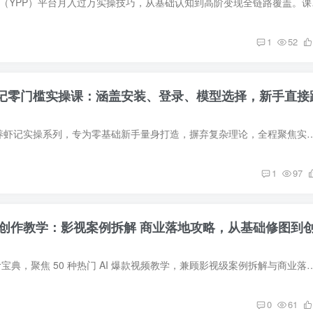
本课程聚焦 YouTube（
1
52
w养虾记零门槛实操课：涵盖安装、登录、模型选择，新手直接
本课程是OpenClaw养虾记实操系列，专为零基础新手量身打造，摒弃复杂理论，全程聚焦实操落地，配套完整教程说明与6节高清实操课
1
97
视频创作教学：影视案例拆解 商业落地攻略，从基础修图到
本课程是 AI 创作高阶宝典，聚焦 50 种热门 AI 爆款视频教学，兼顾影视级案例拆解与商业落地攻略。课程内容丰富多元，从基
0
61