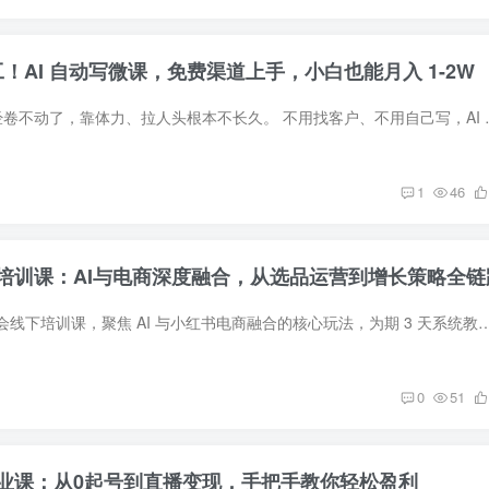
打工！AI 自动写微课，免费渠道上手，小白也能月入 1-2W
2026 年传统副业已经卷不动了，靠体力、拉人头根本不长
1
46
培训课：AI与电商深度融合，从选品运营到增长策略全链
本课程为小红书爆量会线下培训课，聚焦 AI 与小红书电商融合的核心玩法，为期 3 天系统教学。课程涵盖 AI 与小红书电商融合路径、AI 提示
0
51
业课：从0起号到直播变现，手把手教你轻松盈利